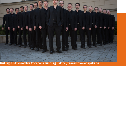
Beitragsbild: Ensemble Vocapella Limburg I https://ensemble-vocapella.de